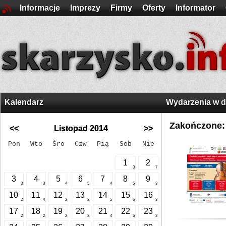
Informacje
Imprezy
Firmy
Oferty
Informator
Kalendarz
Wydarzenia w 
Zakończone:
<<
Listopad 2014
>>
Pon
Wto
Śro
Czw
Pią
Sob
Nie
1
2
3
7
3
4
5
6
7
8
9
3
3
4
5
4
5
3
10
11
12
13
14
15
16
2
4
2
2
5
6
3
17
18
19
20
21
22
23
2
2
2
2
4
5
3