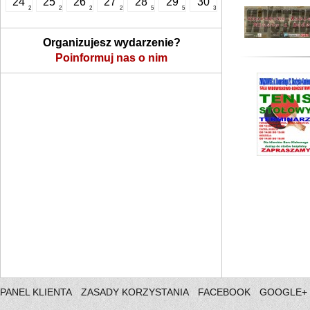
24
25
26
27
28
29
30
2
2
2
2
5
5
3
Organizujesz wydarzenie?
Poinformuj nas o nim
PANEL KLIENTA
ZASADY KORZYSTANIA
FACEBOOK
GOOGLE+