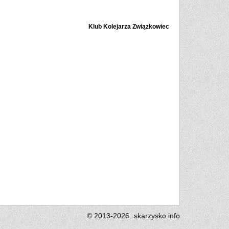
Klub Kolejarza Związkowiec
© 2013-2026
skarzysko.
info