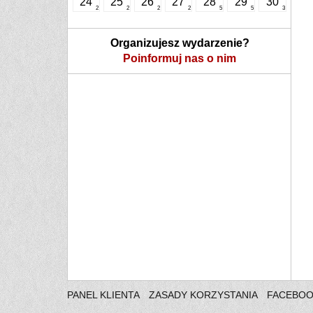
24
25
26
27
28
29
30
2
2
2
2
5
5
3
Organizujesz wydarzenie?
Poinformuj nas o nim
PANEL KLIENTA
ZASADY KORZYSTANIA
FACEBO