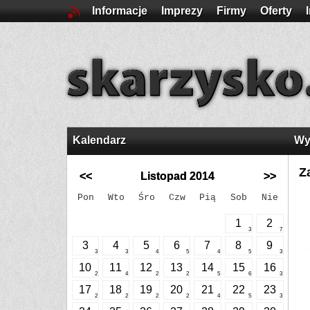
Informacje
Imprezy
Firmy
Oferty
Kalendarz
Wy
Z
<<
Listopad 2014
>>
Pon
Wto
Śro
Czw
Pią
Sob
Nie
1
2
3
7
3
4
5
6
7
8
9
3
3
4
5
4
5
3
10
11
12
13
14
15
16
2
4
2
2
5
6
3
17
18
19
20
21
22
23
2
2
2
2
4
5
3