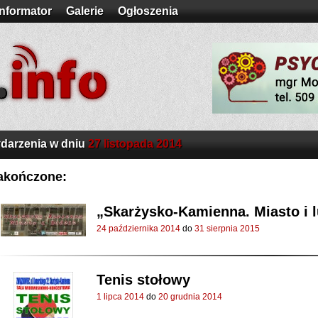
Informator
Galerie
Ogłoszenia
darzenia w dniu
27 listopada 2014
akończone:
„Skarżysko-Kamienna. Miasto i 
24 października 2014
do
31 sierpnia 2015
Tenis stołowy
1 lipca 2014
do
20 grudnia 2014