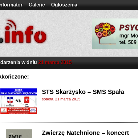
Informator
Galerie
Ogłoszenia
darzenia w dniu
21 marca 2015
akończone:
STS Skarżysko – SMS Spała
sobota, 21 marca 2015
Zwierzę Natchnione – koncert