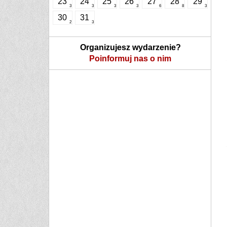
23
24
25
26
27
28
29
3
3
3
3
6
8
3
30
31
2
3
Organizujesz wydarzenie?
Poinformuj nas o nim