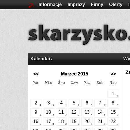
Informacje
Imprezy
Firmy
Oferty
Kalendarz
Wy
Z
<<
Marzec 2015
>>
Pon
Wto
Śro
Czw
Pią
Sob
Nie
1
3
2
3
4
5
6
7
8
2
3
2
3
5
6
7
9
10
11
12
13
14
15
3
3
3
3
4
5
3
16
17
18
19
20
21
22
3
3
3
3
4
9
7