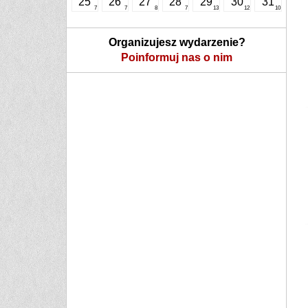
25
26
27
28
29
30
31
7
7
8
7
13
12
10
Organizujesz wydarzenie?
Poinformuj nas o nim