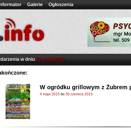
Informator
Galerie
Ogłoszenia
darzenia w dniu
21 maja 2015
akończone:
W ogródku grillowym z Żubrem 
4 maja 2015
do
30 czerwca 2015