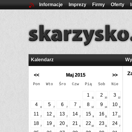
Informacje
Imprezy
Firmy
Oferty
Kalendarz
Wy
Z
<<
Maj 2015
>>
Pon
Wto
Śro
Czw
Pią
Sob
Nie
1
2
3
11
10
12
4
5
6
7
8
9
10
8
7
7
8
12
14
9
11
12
13
14
15
16
17
7
8
7
7
9
11
13
18
19
20
21
22
23
24
7
8
6
6
10
11
7