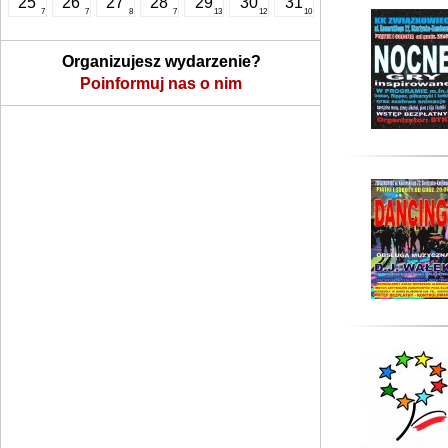
25
26
27
28
29
30
31
7
7
8
7
13
12
10
Organizujesz wydarzenie?
Poinformuj nas o nim