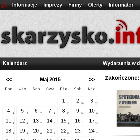
Informacje
Imprezy
Firmy
Oferty
Informator
Kalendarz
Wydarzenia w 
Zakończone:
<<
Maj 2015
>>
Pon
Wto
Śro
Czw
Pią
Sob
Nie
1
2
3
11
10
12
4
5
6
7
8
9
10
8
7
7
8
12
14
9
11
12
13
14
15
16
17
7
8
7
7
9
11
13
18
19
20
21
22
23
24
7
8
6
6
10
11
7