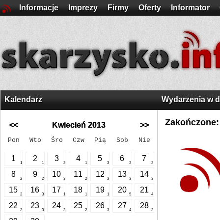
Informacje
Imprezy
Firmy
Oferty
Informator
Kalendarz
Wydarzenia w 
Zakończone:
<<
Kwiecień 2013
>>
Pon
Wto
Śro
Czw
Pią
Sob
Nie
1
2
3
4
5
6
7
1
1
2
1
3
3
3
8
9
10
11
12
13
14
2
2
3
2
3
3
3
15
16
17
18
19
20
21
2
3
1
1
1
5
4
22
23
24
25
26
27
28
2
3
3
2
3
4
3