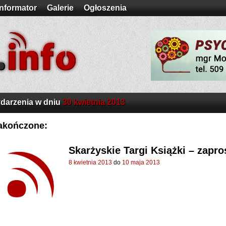
Informator
Galerie
Ogłoszenia
darzenia w dniu
30 kwietnia 2013
akończone:
Skarżyskie Targi Książki – zapr
8 kwietnia 2013
do
10 maja 2013