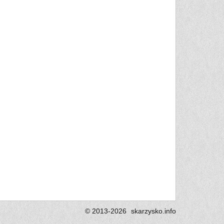
© 2013-2026
skarzysko.
info