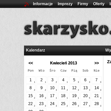
Informacje
Imprezy
Firmy
Oferty
Kalendarz
Wy
Z
<<
Kwiecień 2013
>>
Pon
Wto
Śro
Czw
Pią
Sob
Nie
1
2
3
4
5
6
7
1
1
2
1
3
3
3
8
9
10
11
12
13
14
2
2
3
2
3
3
3
15
16
17
18
19
20
21
2
3
1
1
1
5
4
22
23
24
25
26
27
28
2
3
3
2
3
4
3