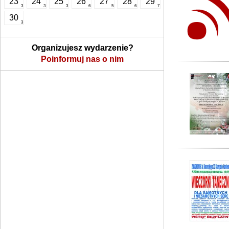
23
24
25
26
27
28
29
3
3
3
6
5
6
7
30
3
Organizujesz wydarzenie?
Poinformuj nas o nim