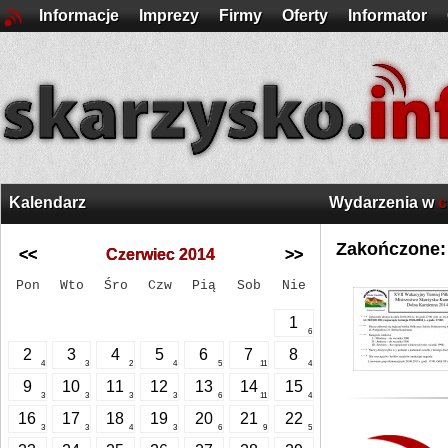
Informacje
Imprezy
Firmy
Oferty
Informator
Kalendarz
Wydarzenia w
c
Zakończone:
<<
Czerwiec 2014
>>
Pon
Wto
Śro
Czw
Pią
Sob
Nie
1
6
2
3
4
5
6
7
8
4
3
2
4
5
11
4
9
10
11
12
13
14
15
3
3
3
3
6
11
4
16
17
18
19
20
21
22
3
3
4
3
6
9
5