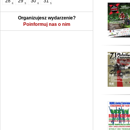
28
29
30
31
6
5
6
5
Organizujesz wydarzenie?
Poinformuj nas o nim