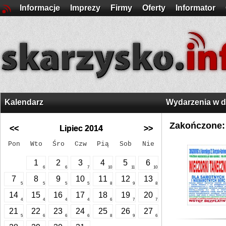
Informacje
Imprezy
Firmy
Oferty
Informator
Kalendarz
Wydarzenia w 
Zakończone:
<<
Lipiec 2014
>>
Pon
Wto
Śro
Czw
Pią
Sob
Nie
1
2
3
4
5
6
6
6
7
10
11
10
7
8
9
10
11
12
13
5
5
5
5
8
9
8
14
15
16
17
18
19
20
4
4
4
4
6
7
7
21
22
23
24
25
26
27
5
6
6
6
8
9
6