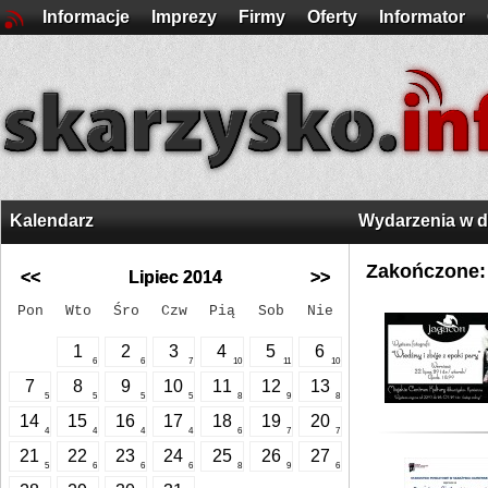
Informacje
Imprezy
Firmy
Oferty
Informator
Kalendarz
Wydarzenia w 
Zakończone:
<<
Lipiec 2014
>>
Pon
Wto
Śro
Czw
Pią
Sob
Nie
1
2
3
4
5
6
6
6
7
10
11
10
7
8
9
10
11
12
13
5
5
5
5
8
9
8
14
15
16
17
18
19
20
4
4
4
4
6
7
7
21
22
23
24
25
26
27
5
6
6
6
8
9
6