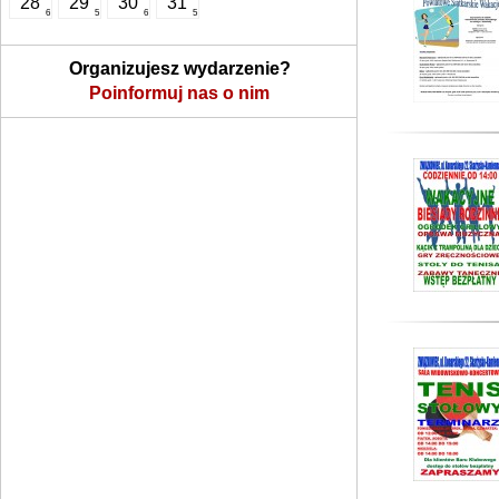
28
29
30
31
6
5
6
5
Organizujesz wydarzenie?
Poinformuj nas o nim