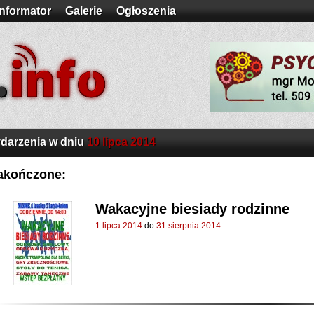
Informator
Galerie
Ogłoszenia
darzenia w dniu
10 lipca 2014
akończone:
Wakacyjne biesiady rodzinne
1 lipca 2014
do
31 sierpnia 2014