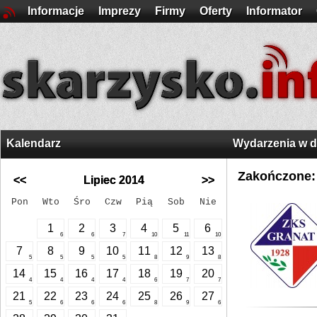
Informacje
Imprezy
Firmy
Oferty
Informator
Kalendarz
Wydarzenia w 
Zakończone:
<<
Lipiec 2014
>>
Pon
Wto
Śro
Czw
Pią
Sob
Nie
1
2
3
4
5
6
6
6
7
10
11
10
7
8
9
10
11
12
13
5
5
5
5
8
9
8
14
15
16
17
18
19
20
4
4
4
4
6
7
7
21
22
23
24
25
26
27
5
6
6
6
8
9
6