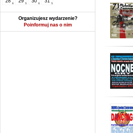
28
29
30
31
6
5
6
5
Organizujesz wydarzenie?
Poinformuj nas o nim