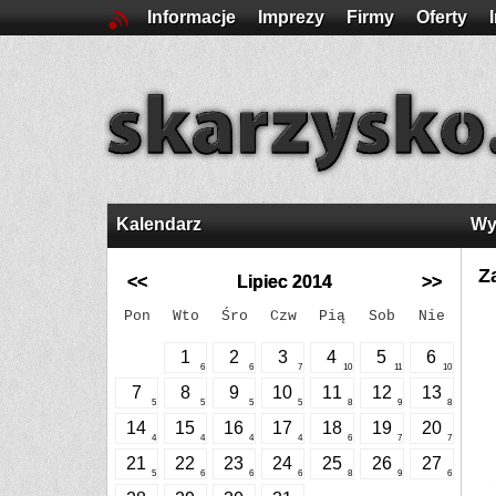
Informacje
Imprezy
Firmy
Oferty
Kalendarz
Wy
Z
<<
Lipiec 2014
>>
Pon
Wto
Śro
Czw
Pią
Sob
Nie
1
2
3
4
5
6
6
6
7
10
11
10
7
8
9
10
11
12
13
5
5
5
5
8
9
8
14
15
16
17
18
19
20
4
4
4
4
6
7
7
21
22
23
24
25
26
27
5
6
6
6
8
9
6