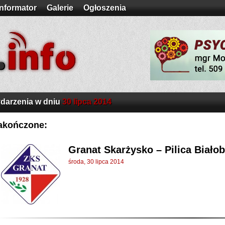
Informator
Galerie
Ogłoszenia
darzenia w dniu
30 lipca 2014
akończone:
Granat Skarżysko – Pilica Białob
środa, 30 lipca 2014