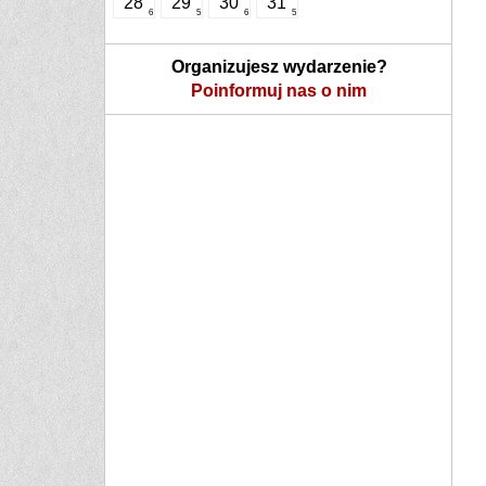
28
29
30
31
6
5
6
5
Organizujesz wydarzenie?
Poinformuj nas o nim