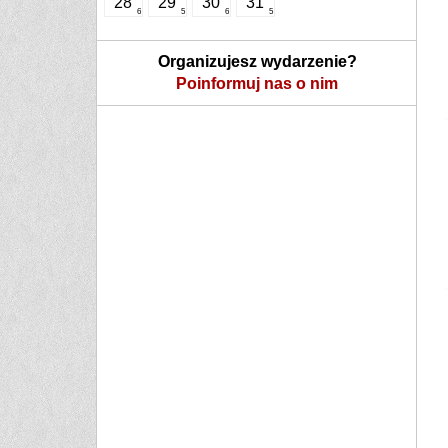
28
29
30
31
6
5
6
5
Organizujesz wydarzenie?
Poinformuj nas o nim