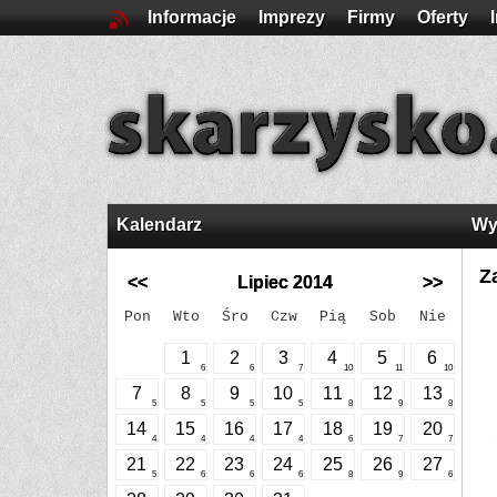
Informacje
Imprezy
Firmy
Oferty
Kalendarz
Wy
Z
<<
Lipiec 2014
>>
Pon
Wto
Śro
Czw
Pią
Sob
Nie
1
2
3
4
5
6
6
6
7
10
11
10
7
8
9
10
11
12
13
5
5
5
5
8
9
8
14
15
16
17
18
19
20
4
4
4
4
6
7
7
21
22
23
24
25
26
27
5
6
6
6
8
9
6