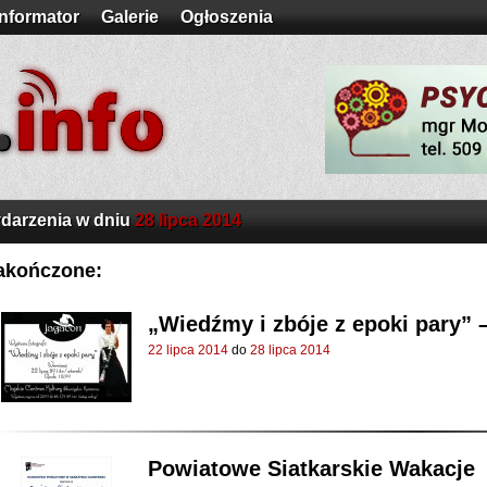
Informator
Galerie
Ogłoszenia
darzenia w dniu
28 lipca 2014
akończone:
„Wiedźmy i zbóje z epoki pary” 
22 lipca 2014
do
28 lipca 2014
Powiatowe Siatkarskie Wakacje