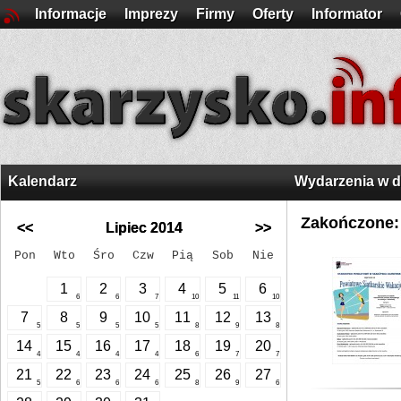
Informacje
Imprezy
Firmy
Oferty
Informator
Kalendarz
Wydarzenia w 
Zakończone:
<<
Lipiec 2014
>>
Pon
Wto
Śro
Czw
Pią
Sob
Nie
1
2
3
4
5
6
6
6
7
10
11
10
7
8
9
10
11
12
13
5
5
5
5
8
9
8
14
15
16
17
18
19
20
4
4
4
4
6
7
7
21
22
23
24
25
26
27
5
6
6
6
8
9
6