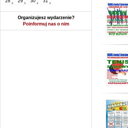
28
29
30
31
6
5
6
5
Organizujesz wydarzenie?
Poinformuj nas o nim