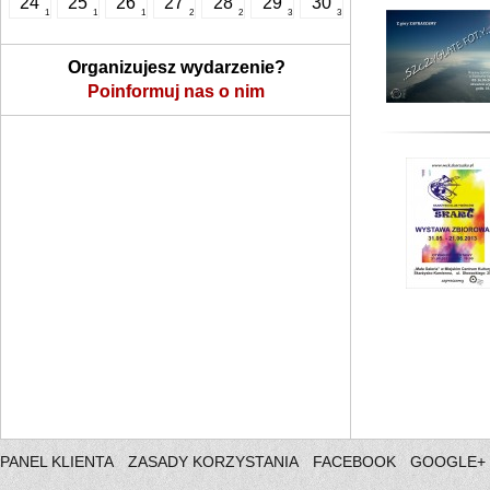
24
25
26
27
28
29
30
1
1
1
2
2
3
3
Organizujesz wydarzenie?
Poinformuj nas o nim
PANEL KLIENTA
ZASADY KORZYSTANIA
FACEBOOK
GOOGLE+