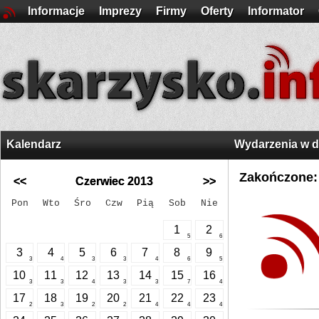
Informacje
Imprezy
Firmy
Oferty
Informator
Kalendarz
Wydarzenia w 
Zakończone:
<<
Czerwiec 2013
>>
Pon
Wto
Śro
Czw
Pią
Sob
Nie
1
2
5
6
3
4
5
6
7
8
9
3
4
3
3
4
6
5
10
11
12
13
14
15
16
3
3
4
3
3
7
4
17
18
19
20
21
22
23
2
3
2
2
4
4
4