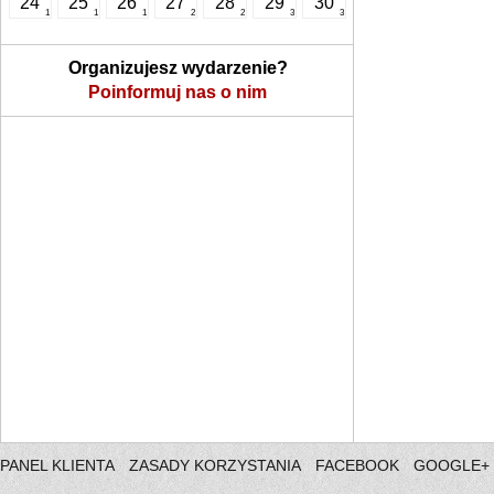
24
25
26
27
28
29
30
1
1
1
2
2
3
3
Organizujesz wydarzenie?
Poinformuj nas o nim
PANEL KLIENTA
ZASADY KORZYSTANIA
FACEBOOK
GOOGLE+