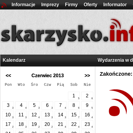
Informacje
Imprezy
Firmy
Oferty
Informator
Kalendarz
Wydarzenia w 
Zakończone:
<<
Czerwiec 2013
>>
Pon
Wto
Śro
Czw
Pią
Sob
Nie
1
2
5
6
3
4
5
6
7
8
9
3
4
3
3
4
6
5
10
11
12
13
14
15
16
3
3
4
3
3
7
4
17
18
19
20
21
22
23
2
3
2
2
4
4
4