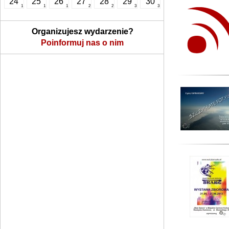
24
25
26
27
28
29
30
1
1
1
2
2
3
3
Organizujesz wydarzenie?
Poinformuj nas o nim