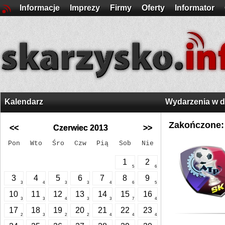
Informacje
Imprezy
Firmy
Oferty
Informator
Kalendarz
Wydarzenia w 
Zakończone:
<<
Czerwiec 2013
>>
Pon
Wto
Śro
Czw
Pią
Sob
Nie
1
2
5
6
3
4
5
6
7
8
9
3
4
3
3
4
6
5
10
11
12
13
14
15
16
3
3
4
3
3
7
4
17
18
19
20
21
22
23
2
3
2
2
4
4
4