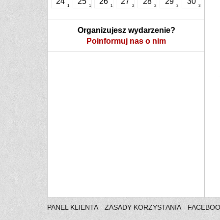
24
25
26
27
28
29
30
1
1
1
2
2
3
3
Organizujesz wydarzenie?
Poinformuj nas o nim
PANEL KLIENTA
ZASADY KORZYSTANIA
FACEBO