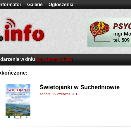
Informator
Galerie
Ogłoszenia
darzenia w dniu
29 czerwca 2013
akończone:
Świętojanki w Suchedniowie
sobota, 29 czerwca 2013