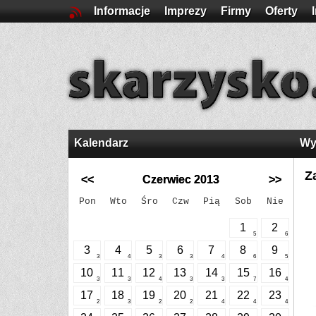
Informacje
Imprezy
Firmy
Oferty
Kalendarz
Wy
Z
<<
Czerwiec 2013
>>
Pon
Wto
Śro
Czw
Pią
Sob
Nie
1
2
5
6
3
4
5
6
7
8
9
3
4
3
3
4
6
5
10
11
12
13
14
15
16
3
3
4
3
3
7
4
17
18
19
20
21
22
23
2
3
2
2
4
4
4