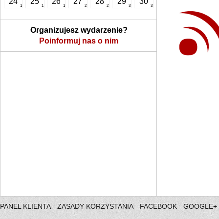
24
25
26
27
28
29
30
1
1
1
2
2
3
3
Organizujesz wydarzenie?
Poinformuj nas o nim
PANEL KLIENTA
ZASADY KORZYSTANIA
FACEBOOK
GOOGLE+