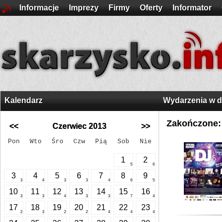
Informacje
Imprezy
Firmy
Oferty
Informator
Kalendarz
Wydarzenia w 
Zakończone:
<<
Czerwiec 2013
>>
Pon
Wto
Śro
Czw
Pią
Sob
Nie
1
2
5
6
3
4
5
6
7
8
9
3
4
3
3
4
6
5
10
11
12
13
14
15
16
3
3
4
3
3
7
4
17
18
19
20
21
22
23
2
3
2
2
4
4
4