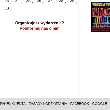
23
24
25
26
27
28
29
3
3
3
5
7
9
5
30
3
Organizujesz wydarzenie?
Poinformuj nas o nim
PANEL KLIENTA
ZASADY KORZYSTANIA
FACEBOOK
GOOGLE+