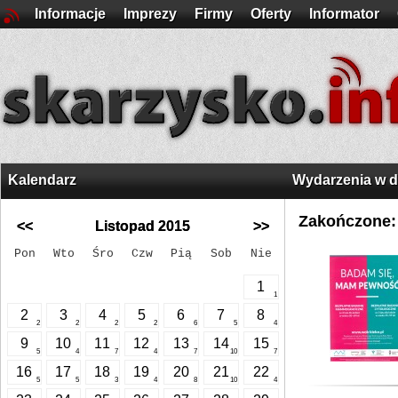
Informacje
Imprezy
Firmy
Oferty
Informator
Kalendarz
Wydarzenia w 
Zakończone:
<<
Listopad 2015
>>
Pon
Wto
Śro
Czw
Pią
Sob
Nie
1
1
2
3
4
5
6
7
8
2
2
2
2
6
5
4
9
10
11
12
13
14
15
5
4
7
4
7
10
7
16
17
18
19
20
21
22
5
5
3
4
8
10
4