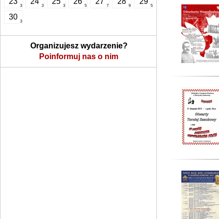
23
24
25
26
27
28
29
3
3
3
5
7
9
5
30
3
Organizujesz wydarzenie?
Poinformuj nas o nim