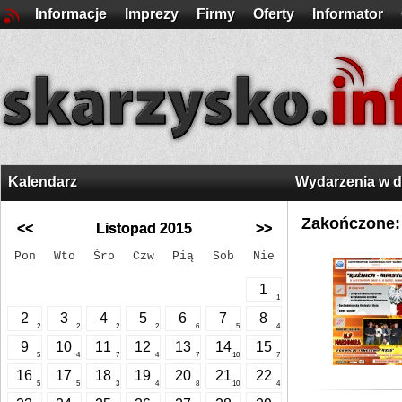
Informacje
Imprezy
Firmy
Oferty
Informator
Kalendarz
Wydarzenia w 
Zakończone:
<<
Listopad 2015
>>
Pon
Wto
Śro
Czw
Pią
Sob
Nie
1
1
2
3
4
5
6
7
8
2
2
2
2
6
5
4
9
10
11
12
13
14
15
5
4
7
4
7
10
7
16
17
18
19
20
21
22
5
5
3
4
8
10
4