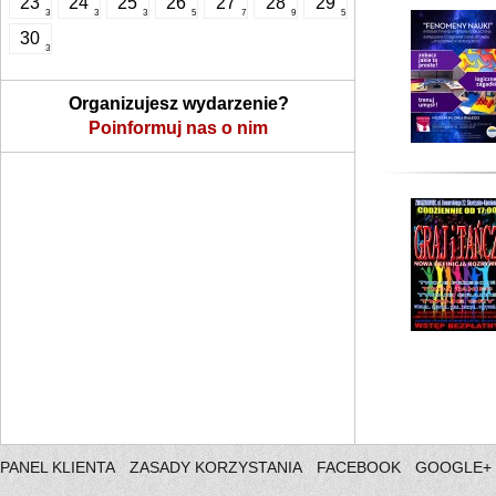
23
24
25
26
27
28
29
3
3
3
5
7
9
5
30
3
Organizujesz wydarzenie?
Poinformuj nas o nim
PANEL KLIENTA
ZASADY KORZYSTANIA
FACEBOOK
GOOGLE+