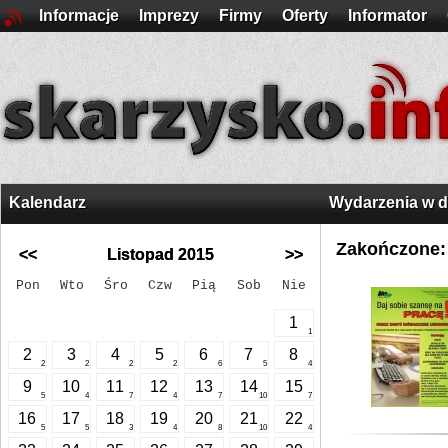
Informacje
Imprezy
Firmy
Oferty
Informator
Kalendarz
Wydarzenia w 
Zakończone:
<<
Listopad 2015
>>
Pon
Wto
Śro
Czw
Pią
Sob
Nie
1
1
2
3
4
5
6
7
8
2
2
2
2
6
5
4
9
10
11
12
13
14
15
5
4
7
4
7
10
7
16
17
18
19
20
21
22
5
5
3
4
8
10
4