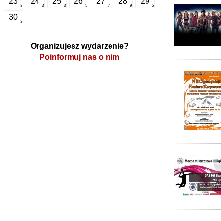
23
24
25
26
27
28
29
3
3
3
5
7
9
5
30
3
Organizujesz wydarzenie?
Poinformuj nas o nim