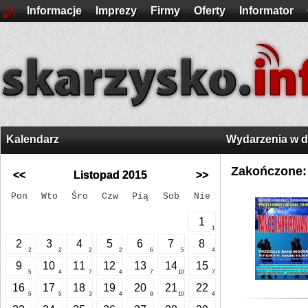
Informacje
Imprezy
Firmy
Oferty
Informator
Kalendarz
Wydarzenia w 
Zakończone:
<<
Listopad 2015
>>
Pon
Wto
Śro
Czw
Pią
Sob
Nie
1
1
2
3
4
5
6
7
8
2
2
2
2
6
5
4
9
10
11
12
13
14
15
5
4
7
4
7
10
7
16
17
18
19
20
21
22
5
5
3
4
8
10
4