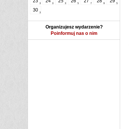
23
24
25
26
27
28
29
3
3
3
5
7
9
5
30
3
Organizujesz wydarzenie?
Poinformuj nas o nim