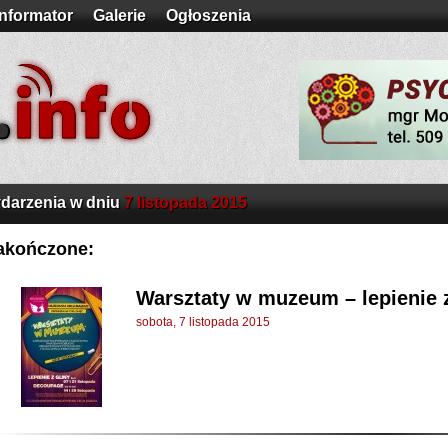
Informator
Galerie
Ogłoszenia
darzenia w dniu
7 listopada 2015
akończone:
Warsztaty w muzeum – lepienie z
sobota, 7 listopada 2015