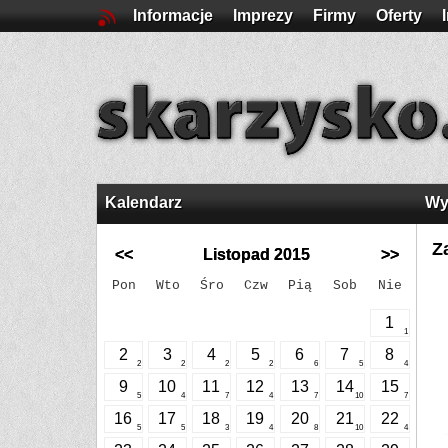
Informacje
Imprezy
Firmy
Oferty
Kalendarz
Wy
Z
<<
Listopad 2015
>>
Pon
Wto
Śro
Czw
Pią
Sob
Nie
1
1
2
3
4
5
6
7
8
2
2
2
2
6
5
4
9
10
11
12
13
14
15
5
4
7
4
7
10
7
16
17
18
19
20
21
22
5
5
3
4
8
10
4