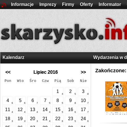
Informacje
Imprezy
Firmy
Oferty
Informator
Kalendarz
Wydarzenia w 
Zakończone:
<<
Lipiec 2016
>>
Pon
Wto
Śro
Czw
Pią
Sob
Nie
1
2
3
4
5
8
4
5
6
7
8
9
10
6
6
7
5
5
8
7
11
12
13
14
15
16
17
4
4
4
4
5
6
7
18
19
20
21
22
23
24
3
3
3
4
6
5
6