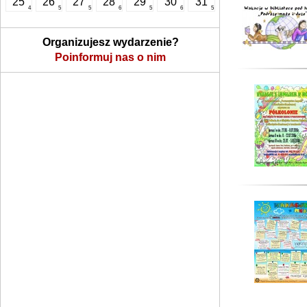
25
26
27
28
29
30
31
4
5
5
6
5
6
5
Organizujesz wydarzenie?
Poinformuj nas o nim