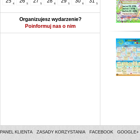
25
26
27
28
29
30
31
4
5
5
6
5
6
5
Organizujesz wydarzenie?
Poinformuj nas o nim
PANEL KLIENTA
ZASADY KORZYSTANIA
FACEBOOK
GOOGLE+