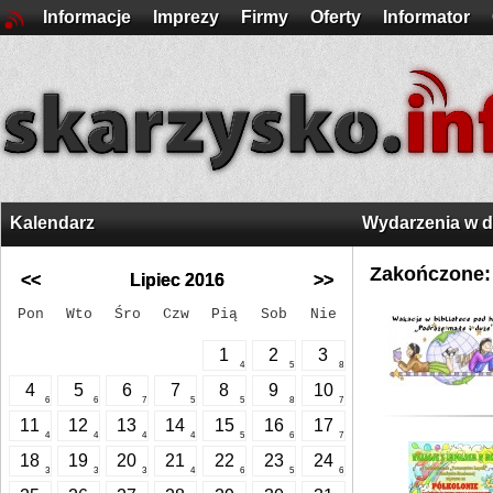
Informacje
Imprezy
Firmy
Oferty
Informator
Kalendarz
Wydarzenia w 
Zakończone:
<<
Lipiec 2016
>>
Pon
Wto
Śro
Czw
Pią
Sob
Nie
1
2
3
4
5
8
4
5
6
7
8
9
10
6
6
7
5
5
8
7
11
12
13
14
15
16
17
4
4
4
4
5
6
7
18
19
20
21
22
23
24
3
3
3
4
6
5
6