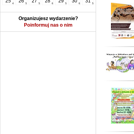
25
26
27
28
29
30
31
4
5
5
6
5
6
5
Organizujesz wydarzenie?
Poinformuj nas o nim