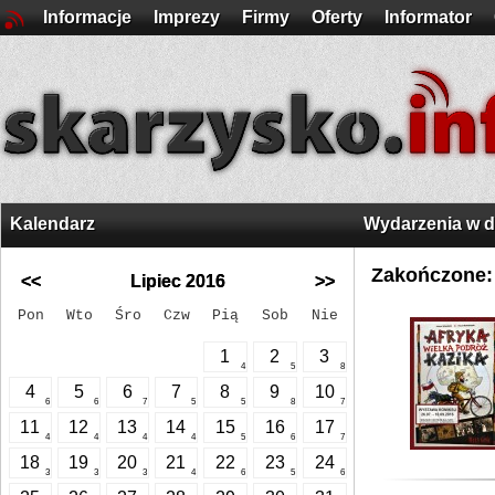
Informacje
Imprezy
Firmy
Oferty
Informator
Kalendarz
Wydarzenia w 
Zakończone:
<<
Lipiec 2016
>>
Pon
Wto
Śro
Czw
Pią
Sob
Nie
1
2
3
4
5
8
4
5
6
7
8
9
10
6
6
7
5
5
8
7
11
12
13
14
15
16
17
4
4
4
4
5
6
7
18
19
20
21
22
23
24
3
3
3
4
6
5
6