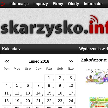
Informacje
Imprezy
Firmy
Oferty
Informator
Kalendarz
Wydarzenia w 
Zakończone:
<<
Lipiec 2016
>>
Pon
Wto
Śro
Czw
Pią
Sob
Nie
1
2
3
4
5
8
4
5
6
7
8
9
10
6
6
7
5
5
8
7
11
12
13
14
15
16
17
4
4
4
4
5
6
7
18
19
20
21
22
23
24
3
3
3
4
6
5
6