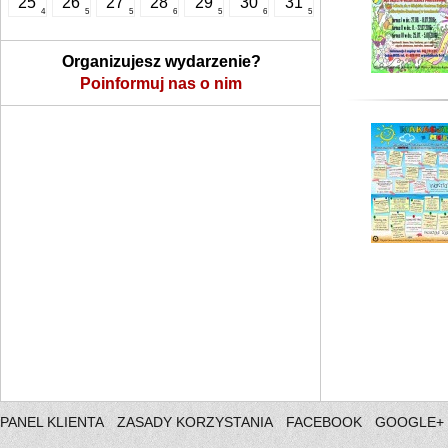
25
26
27
28
29
30
31
4
5
5
6
5
6
5
Organizujesz wydarzenie?
Poinformuj nas o nim
PANEL KLIENTA
ZASADY KORZYSTANIA
FACEBOOK
GOOGLE+