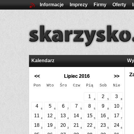
Informacje
Imprezy
Firmy
Oferty
Kalendarz
Wy
Z
<<
Lipiec 2016
>>
Pon
Wto
Śro
Czw
Pią
Sob
Nie
1
2
3
4
5
8
4
5
6
7
8
9
10
6
6
7
5
5
8
7
11
12
13
14
15
16
17
4
4
4
4
5
6
7
18
19
20
21
22
23
24
3
3
3
4
6
5
6