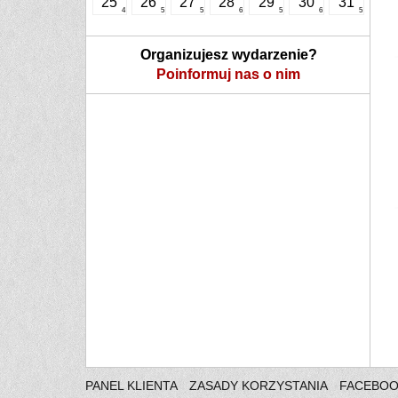
25
26
27
28
29
30
31
4
5
5
6
5
6
5
Organizujesz wydarzenie?
Poinformuj nas o nim
PANEL KLIENTA
ZASADY KORZYSTANIA
FACEBO