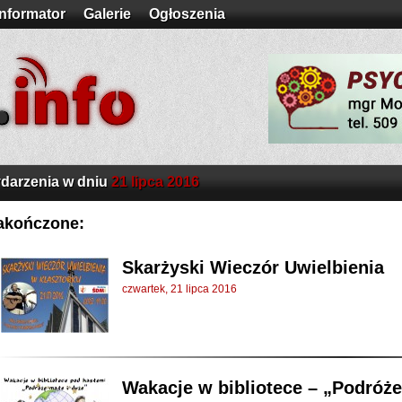
Informator
Galerie
Ogłoszenia
darzenia w dniu
21 lipca 2016
akończone:
Skarżyski Wieczór Uwielbienia
czwartek, 21 lipca 2016
Wakacje w bibliotece – „Podróże