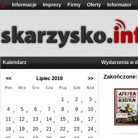
Informacje
Imprezy
Firmy
Oferty
Informator
Kalendarz
Wydarzenia w 
Zakończone:
<<
Lipiec 2016
>>
Pon
Wto
Śro
Czw
Pią
Sob
Nie
1
2
3
4
5
8
4
5
6
7
8
9
10
6
6
7
5
5
8
7
11
12
13
14
15
16
17
4
4
4
4
5
6
7
18
19
20
21
22
23
24
3
3
3
4
6
5
6