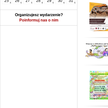
25
26
27
28
29
30
31
4
5
5
6
5
6
5
Organizujesz wydarzenie?
Poinformuj nas o nim