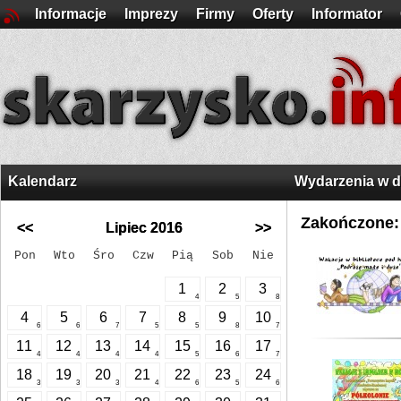
Informacje
Imprezy
Firmy
Oferty
Informator
Kalendarz
Wydarzenia w 
Zakończone:
<<
Lipiec 2016
>>
Pon
Wto
Śro
Czw
Pią
Sob
Nie
1
2
3
4
5
8
4
5
6
7
8
9
10
6
6
7
5
5
8
7
11
12
13
14
15
16
17
4
4
4
4
5
6
7
18
19
20
21
22
23
24
3
3
3
4
6
5
6