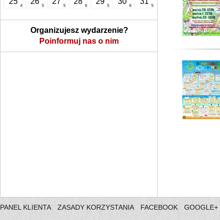
25
26
27
28
29
30
31
4
5
5
6
5
6
5
Organizujesz wydarzenie?
Poinformuj nas o nim
PANEL KLIENTA
ZASADY KORZYSTANIA
FACEBOOK
GOOGLE+