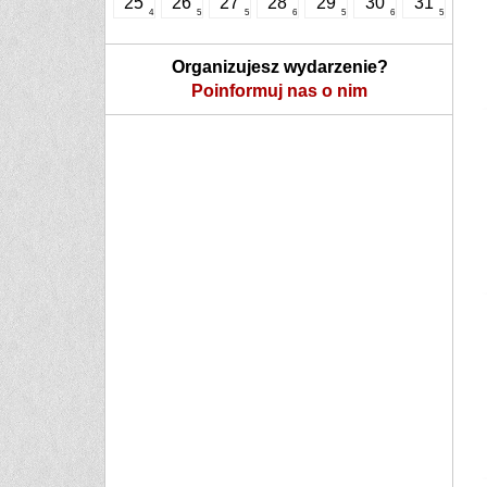
25
26
27
28
29
30
31
4
5
5
6
5
6
5
Organizujesz wydarzenie?
Poinformuj nas o nim