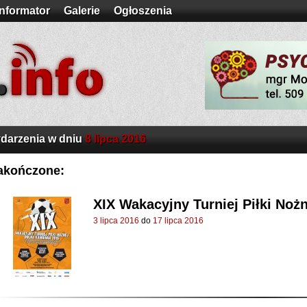
Informator
Galerie
Ogłoszenia
darzenia w dniu
8 lipca 2016
akończone:
XIX Wakacyjny Turniej Piłki Noż
3 lipca 2016
do
17 lipca 2016