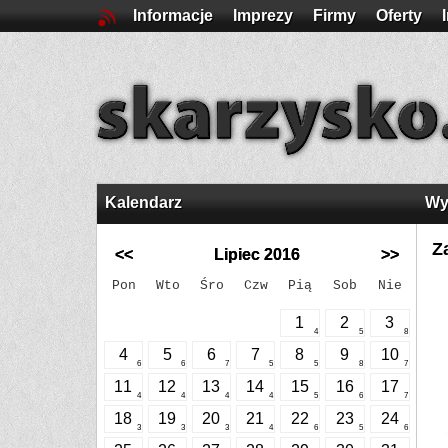
Informacje
Imprezy
Firmy
Oferty
Kalendarz
Wy
Z
<<
Lipiec 2016
>>
Pon
Wto
Śro
Czw
Pią
Sob
Nie
1
2
3
4
5
8
4
5
6
7
8
9
10
6
6
7
5
5
8
7
11
12
13
14
15
16
17
4
4
4
4
5
6
7
18
19
20
21
22
23
24
3
3
3
4
6
5
6