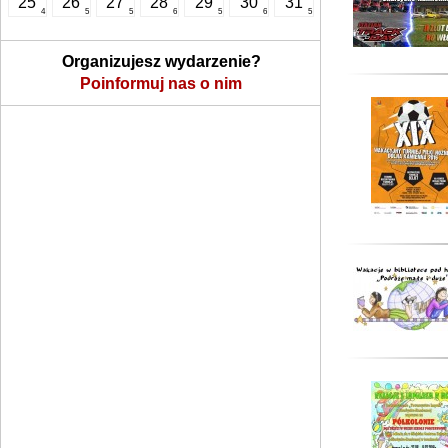
25
26
27
28
29
30
31
4
5
5
6
5
6
5
Organizujesz wydarzenie?
Poinformuj nas o nim