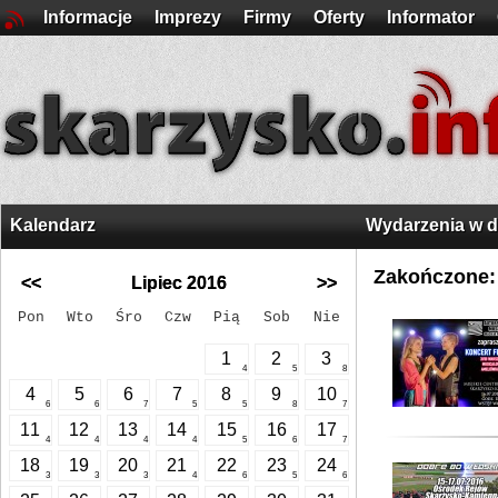
Informacje
Imprezy
Firmy
Oferty
Informator
Kalendarz
Wydarzenia w 
Zakończone:
<<
Lipiec 2016
>>
Pon
Wto
Śro
Czw
Pią
Sob
Nie
1
2
3
4
5
8
4
5
6
7
8
9
10
6
6
7
5
5
8
7
11
12
13
14
15
16
17
4
4
4
4
5
6
7
18
19
20
21
22
23
24
3
3
3
4
6
5
6