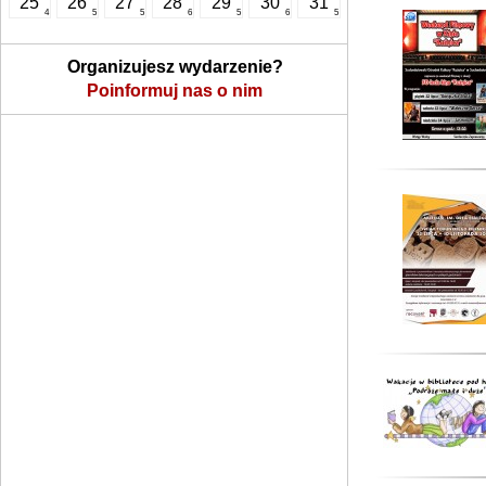
25
26
27
28
29
30
31
4
5
5
6
5
6
5
Organizujesz wydarzenie?
Poinformuj nas o nim