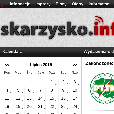
Informacje
Imprezy
Firmy
Oferty
Informator
Kalendarz
Wydarzenia w 
Zakończone:
<<
Lipiec 2016
>>
Pon
Wto
Śro
Czw
Pią
Sob
Nie
1
2
3
4
5
8
4
5
6
7
8
9
10
6
6
7
5
5
8
7
11
12
13
14
15
16
17
4
4
4
4
5
6
7
18
19
20
21
22
23
24
3
3
3
4
6
5
6