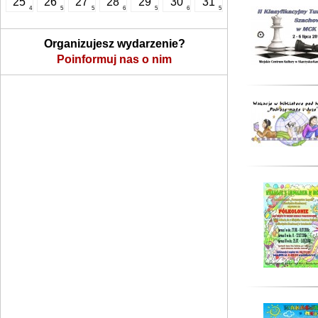
25
26
27
28
29
30
31
4
5
5
6
5
6
5
Organizujesz wydarzenie?
Poinformuj nas o nim