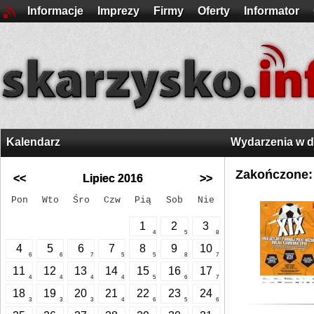
Informacje
Imprezy
Firmy
Oferty
Informator
Kalendarz
Wydarzenia w 
Zakończone:
<<
Lipiec 2016
>>
Pon
Wto
Śro
Czw
Pią
Sob
Nie
1
2
3
4
5
8
4
5
6
7
8
9
10
6
6
7
5
5
8
7
11
12
13
14
15
16
17
4
4
4
4
5
6
7
18
19
20
21
22
23
24
3
3
3
4
6
5
6