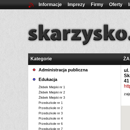
Informacje
Imprezy
Firmy
Oferty
Kategorie
ŻA
Administracja publiczna
ul
Sk
Edukacja
41
htt
Żłobek Miejski nr 1
Żłobek Miejski nr 2
zaj
Żłobek Miejski nr 3
Przedszkole nr 1
Przedszkole nr 2
Przedszkole nr 3
Przedszkole nr 4
Przedszkole nr 6
Przedszkole nr 7