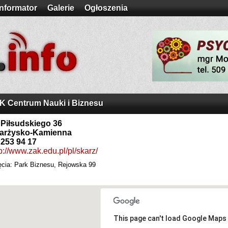
Informator
Galerie
Ogłoszenia
K Centrum Nauki i Biznesu
. Piłsudskiego 36
arżysko-Kamienna
 253 94 17
p://www.zak.edu.pl/pl/skarz/
ęcia: Park Biznesu, Rejowska 99
This page can't load Google Maps 