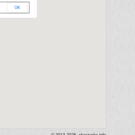
OK
© 2013-2026
skarzysko.
info