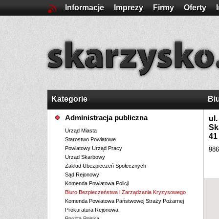
Informacje
Imprezy
Firmy
Oferty
Kategorie
Bi
Administracja publiczna
ul
Sk
Urząd Miasta
41
Starostwo Powiatowe
Powiatowy Urząd Pracy
986
Urząd Skarbowy
Zakład Ubezpieczeń Społecznych
Sąd Rejonowy
Komenda Powiatowa Policji
Biuro Bezpieczeństwa i Zarządzania Kryzysowego
Komenda Powiatowa Państwowej Straży Pożarnej
Prokuratura Rejonowa
Poczta Polska