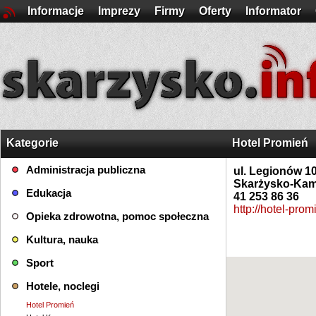
Informacje
Imprezy
Firmy
Oferty
Informator
Kategorie
Hotel Promień
Administracja publiczna
ul. Legionów 1
Skarżysko-Kam
Edukacja
41 253 86 36
http://hotel-prom
Opieka zdrowotna, pomoc społeczna
Kultura, nauka
Sport
Hotele, noclegi
Hotel Promień