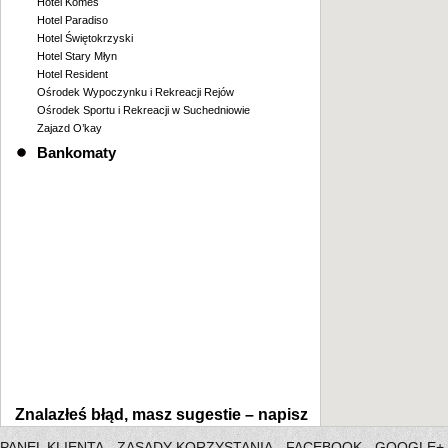
Hotel Komes
Hotel Paradiso
Hotel Świętokrzyski
Hotel Stary Młyn
Hotel Resident
Ośrodek Wypoczynku i Rekreacji Rejów
Ośrodek Sportu i Rekreacji w Suchedniowie
Zajazd O’kay
Bankomaty
Znalazłeś błąd, masz sugestie –
napisz
PANEL KLIENTA
ZASADY KORZYSTANIA
FACEBOOK
GOOGLE+