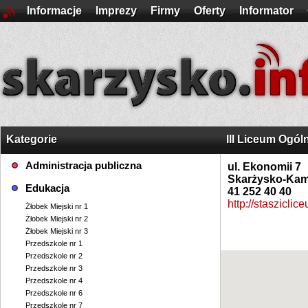
Informacje
Imprezy
Firmy
Oferty
Informator
Kategorie
III Liceum Ogól
Administracja publiczna
ul. Ekonomii 7
Skarżysko-Kam
Edukacja
41 252 40 40
http://stasziclic
Żłobek Miejski nr 1
Żłobek Miejski nr 2
Żłobek Miejski nr 3
Przedszkole nr 1
Przedszkole nr 2
Przedszkole nr 3
Przedszkole nr 4
Przedszkole nr 6
Przedszkole nr 7