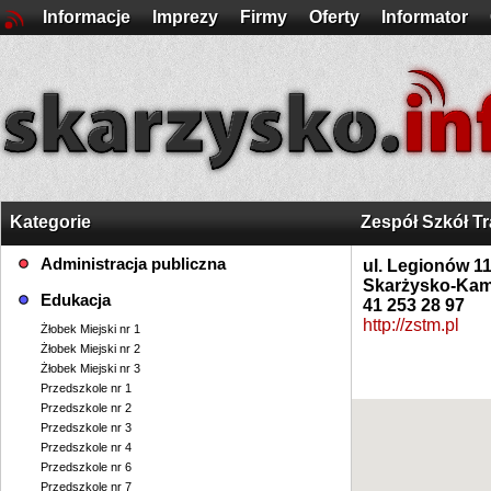
Informacje
Imprezy
Firmy
Oferty
Informator
Kategorie
Zespół Szkół T
Administracja publiczna
ul. Legionów 1
Skarżysko-Kam
Edukacja
41 253 28 97
http://zstm.pl
Żłobek Miejski nr 1
Żłobek Miejski nr 2
Żłobek Miejski nr 3
Przedszkole nr 1
Przedszkole nr 2
Przedszkole nr 3
Przedszkole nr 4
Przedszkole nr 6
Przedszkole nr 7