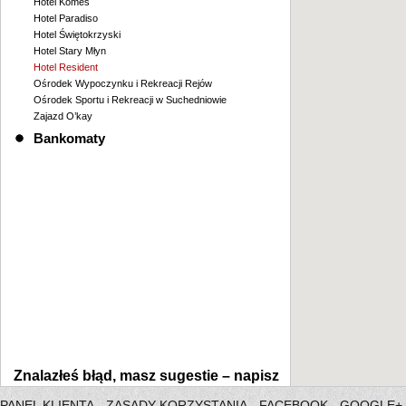
Hotel Komes
Hotel Paradiso
Hotel Świętokrzyski
Hotel Stary Młyn
Hotel Resident
Ośrodek Wypoczynku i Rekreacji Rejów
Ośrodek Sportu i Rekreacji w Suchedniowie
Zajazd O’kay
Bankomaty
Znalazłeś błąd, masz sugestie –
napisz
PANEL KLIENTA
ZASADY KORZYSTANIA
FACEBOOK
GOOGLE+