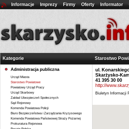
Informacje
Imprezy
Firmy
Oferty
Informator
Kategorie
Starostwo Pow
Administracja publiczna
ul. Konarskieg
Skarżysko-Kam
Urząd Miasta
41 395 30 00
Starostwo Powiatowe
http://www.skarz
Powiatowy Urząd Pracy
Urząd Skarbowy
Biuletyn Informacji 
Zakład Ubezpieczeń Społecznych
Sąd Rejonowy
Komenda Powiatowa Policji
Biuro Bezpieczeństwa i Zarządzania Kryzysowego
Komenda Powiatowa Państwowej Straży Pożarnej
Prokuratura Rejonowa
Poczta Polska