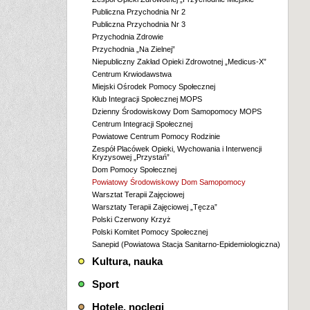
Publiczna Przychodnia Nr 2
Publiczna Przychodnia Nr 3
Przychodnia Zdrowie
Przychodnia „Na Zielnej”
Niepubliczny Zakład Opieki Zdrowotnej „Medicus-X”
Centrum Krwiodawstwa
Miejski Ośrodek Pomocy Społecznej
Klub Integracji Społecznej MOPS
Dzienny Środowiskowy Dom Samopomocy MOPS
Centrum Integracji Społecznej
Powiatowe Centrum Pomocy Rodzinie
Zespół Placówek Opieki, Wychowania i Interwencji
Kryzysowej „Przystań”
Dom Pomocy Społecznej
Powiatowy Środowiskowy Dom Samopomocy
Warsztat Terapii Zajęciowej
Warsztaty Terapii Zajęciowej „Tęcza”
Polski Czerwony Krzyż
Polski Komitet Pomocy Społecznej
Sanepid (Powiatowa Stacja Sanitarno-Epidemiologiczna)
Kultura, nauka
Sport
Hotele, noclegi