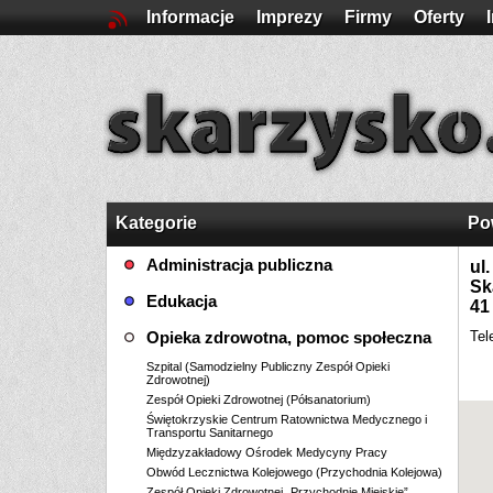
Informacje
Imprezy
Firmy
Oferty
Kategorie
Po
Administracja publiczna
ul
Sk
Edukacja
41
Opieka zdrowotna, pomoc społeczna
Tel
Szpital (Samodzielny Publiczny Zespół Opieki
Zdrowotnej)
Zespół Opieki Zdrowotnej (Półsanatorium)
Świętokrzyskie Centrum Ratownictwa Medycznego i
Transportu Sanitarnego
Międzyzakładowy Ośrodek Medycyny Pracy
Obwód Lecznictwa Kolejowego (Przychodnia Kolejowa)
Zespół Opieki Zdrowotnej „Przychodnie Miejskie”