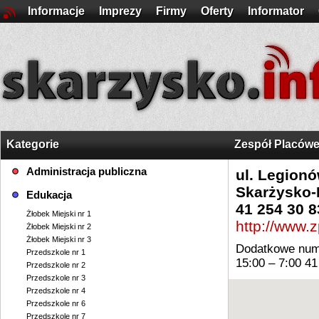
Informacje
Imprezy
Firmy
Oferty
Informator
Kategorie
Zespół Placówe
Administracja publiczna
ul. Legion
Skarżysko
Edukacja
41 254 30 8
Żłobek Miejski nr 1
http://www.z
Żłobek Miejski nr 2
Żłobek Miejski nr 3
Dodatkowe numer
Przedszkole nr 1
15:00 – 7:00 41
Przedszkole nr 2
Przedszkole nr 3
Przedszkole nr 4
Przedszkole nr 6
Przedszkole nr 7