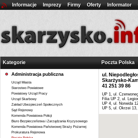
Informacje
Imprezy
Firmy
Oferty
Informator
Kategorie
Poczta Polska
Administracja publiczna
ul. Niepodległo
Skarżysko-Kam
Urząd Miasta
41 251 39 86
Starostwo Powiatowe
Powiatowy Urząd Pracy
UP 1, ul. Czerwone
Filia UP 2, ul. Legi
Urząd Skarbowy
UP 4, ul. Norwida 1
Zakład Ubezpieczeń Społecznych
UP 5, ul. Okrzei 13
Sąd Rejonowy
Komenda Powiatowa Policji
Biuro Bezpieczeństwa i Zarządzania Kryzysowego
Komenda Powiatowa Państwowej Straży Pożarnej
Prokuratura Rejonowa
Poczta Polska