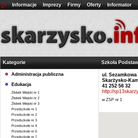
Informacje
Imprezy
Firmy
Oferty
Informator
Kategorie
Szkoła Podstaw
Administracja publiczna
ul. Sezamkowa
Skarżysko-Kam
Edukacja
41 252 56 32
http://sp13skarzy
Żłobek Miejski nr 1
Żłobek Miejski nr 2
w ZSP nr 1
Żłobek Miejski nr 3
Przedszkole nr 1
Przedszkole nr 2
Przedszkole nr 3
Przedszkole nr 4
Przedszkole nr 6
Przedszkole nr 7