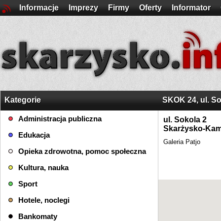
Informacje
Imprezy
Firmy
Oferty
Informator
Kategorie
SKOK 24, ul. So
Administracja publiczna
ul. Sokola 2
Skarżysko-Kam
Edukacja
Galeria Patjo
Opieka zdrowotna, pomoc społeczna
Kultura, nauka
Sport
Hotele, noclegi
Bankomaty