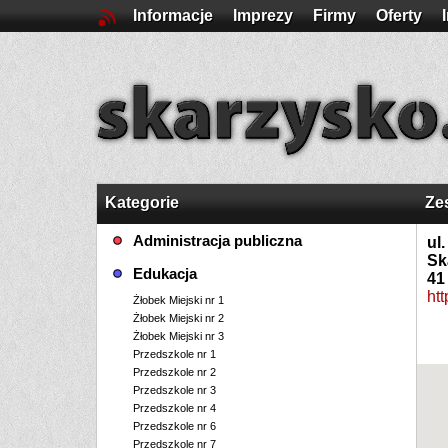
Informacje
Imprezy
Firmy
Oferty
Kategorie
Ze
Administracja publiczna
ul
Sk
Edukacja
41
ht
Żłobek Miejski nr 1
Żłobek Miejski nr 2
Żłobek Miejski nr 3
Przedszkole nr 1
Przedszkole nr 2
Przedszkole nr 3
Przedszkole nr 4
Przedszkole nr 6
Przedszkole nr 7