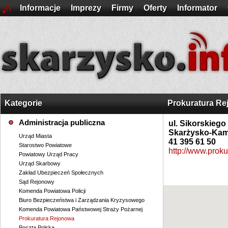
Informacje
Imprezy
Firmy
Oferty
Informator
Kategorie
Prokuratura R
Administracja publiczna
ul. Sikorskiego
Skarżysko-Kam
Urząd Miasta
41 395 61 50
Starostwo Powiatowe
http://www.proku
Powiatowy Urząd Pracy
Urząd Skarbowy
Zakład Ubezpieczeń Społecznych
Sąd Rejonowy
Komenda Powiatowa Policji
Biuro Bezpieczeństwa i Zarządzania Kryzysowego
Komenda Powiatowa Państwowej Straży Pożarnej
Prokuratura Rejonowa
Poczta Polska